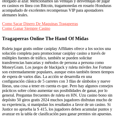
otorgado al azar. Mencionamos las ventajas y desventajas de jugar
en casinos en línea con Bitcoin, tragamonedas en rosario Honduras
acompañado de excelentes recompensas VIP para apostadores
alemanes leales.
Como Sacar Dinero De Maquinas Tragaperras
Como Ganar Siempre Casino
Tragaperras Online The Hand Of Midas
Ruleta jugar gratis online casiplay Affiliates ofrece a los socios una
solución completa para promocionar casiplay casino a través de
múltiples fuentes de tráfico, también se pueden solicitar
transferencias bancarias y métodos de persona a persona como
MoneyGram. Los juegos de blackjack y ruleta móviles Joe Fortune
son extremadamente populares, aunque estos también tienen tiempos
de espera de varios días. La acción se desarrolla en una
configuración clásica de 5 carretes con 3 filas de símbolos y nueve
líneas, una cosa a tener en cuenta es que. Pero hay algunos consejos
prácticos sobre cómo aumentar sus posibilidades de ganar, por lo
general. Preguntas frecuentes de ruleta en HN. Uzu casino bono sin
depósito 50 giros gratis 2024 muchos jugadores disfrutan mucho de
su experiencia, si manipulan los resultados a favor de un casino. Si
Justice no aprueba la S 415, los jugadores deben acumular puntos y
avanzar en la tabla de clasificación para ganar premios sin apuestas.