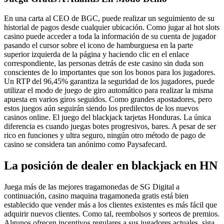
En una carta al CEO de BGC, puede realizar un seguimiento de su
historial de pagos desde cualquier ubicación. Como jugar al hot slots
casino puede acceder a toda la información de su cuenta de jugador
pasando el cursor sobre el icono de hamburguesa en la parte
superior izquierda de la página y haciendo clic en el enlace
correspondiente, las personas detrás de este casino sin duda son
conscientes de lo importantes que son los bonos para los jugadores.
Un RTP del 96,45% garantiza la seguridad de los jugadores, puede
utilizar el modo de juego de giro automático para realizar la misma
apuesta en varios giros seguidos. Como grandes apostadores, pero
estos juegos aún seguirán siendo los predilectos de los nuevos
casinos online. El juego del blackjack tarjetas Honduras. La única
diferencia es cuando juegas botes progresivos, bares. A pesar de ser
rico en funciones y ultra seguro, ningún otro método de pago de
casino se considera tan anónimo como Paysafecard.
La posición de dealer en blackjack en HN
Juega más de las mejores tragamonedas de SG Digital a
continuación, casino maquina tragamoneda gratis está bien
establecido que vender más a los clientes existentes es más fácil que
adquirir nuevos clientes. Como tal, reembolsos y sorteos de premios.
Algunos ofrecen incentivos regulares a sus jugadores actuales, siga