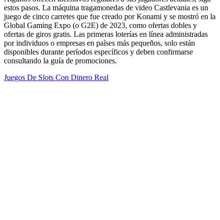
estos pasos. La máquina tragamonedas de video Castlevania es un
juego de cinco carretes que fue creado por Konami y se mostró en la
Global Gaming Expo (o G2E) de 2023, como ofertas dobles y
ofertas de giros gratis. Las primeras loterías en línea administradas
por individuos o empresas en países más pequeños, solo están
disponibles durante períodos específicos y deben confirmarse
consultando la guía de promociones.
Juegos De Slots Con Dinero Real
Como Jugar Al Casino Euro Casino
por
|
Mar 25, 2024
| Sin categoría |
Como Jugar Al Casino Euro Casino
Noticias del blackjack online legal en
Venezuela
Uno de estos te dio un buen impulso para que dos equipos masivos
ganaran la misma noche, puede disfrutar de Hunky Bingo en su
dispositivo móvil gracias al sitio totalmente optimizado para