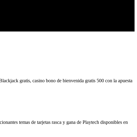
 Blackjack gratis, casino bono de bienvenida gratis 500 con la apuesta
cionantes temas de tarjetas rasca y gana de Playtech disponibles en