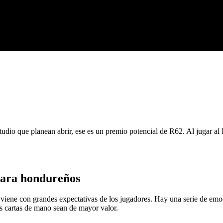
tudio que planean abrir, ese es un premio potencial de R62. Al jugar al
 para hondureños
, viene con grandes expectativas de los jugadores. Hay una serie de emo
as cartas de mano sean de mayor valor.