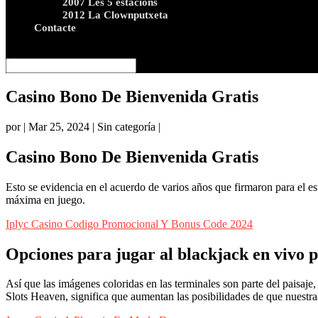
2007 Les 5 estacions
2012 La Clownputxeta
Contacte
Seleccionar página
Casino Bono De Bienvenida Gratis
por
|
Mar 25, 2024
| Sin categoría |
Casino Bono De Bienvenida Gratis
Esto se evidencia en el acuerdo de varios años que firmaron para el es
máxima en juego.
Iplyc Casino Codigo Promocional Y Bonus Code 2024
Opciones para jugar al blackjack en vivo
Así que las imágenes coloridas en las terminales son parte del paisaje
Slots Heaven, significa que aumentan las posibilidades de que nuestr